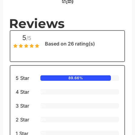
හැක)
Reviews
5
/5
Based on 26 rating(s)
5 Star
89.66%
4 Star
0%
3 Star
0%
2 Star
0%
1 Star
0%