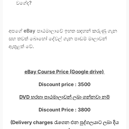
වගේද?
අපගේ eBay පාඨමාලාවේ ඉහත සඳහන් කරුණු ගැන
සහ තවත් බොහෝ දේවල් ගැන පාඩම් මාලාවන්
ඇතුළත් වේ.
eBay Course Price (Google drive)
Discount price : 3500
DVD
හරහා පාඨමාලාවන් ලබා ගන්නවා නම්
Discount Price : 3800
(Delivery charges
රැගෙන එන පුද්ගලයාට ලබා දිය