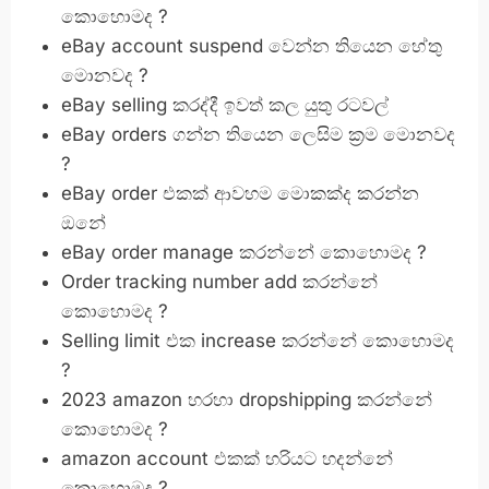
කොහොමද ?
eBay account suspend වෙන්න තියෙන හේතු
මොනවද ?
eBay selling කරද්දී ඉවත් කල යුතු රටවල්
eBay orders ගන්න තියෙන ලෙසිම ක්‍රම මොනවද
?
eBay order එකක් ආවහම මොකක්ද කරන්න
ඔනේ
eBay order manage කරන්නේ කොහොමද ?
Order tracking number add කරන්නේ
කොහොමද ?
Selling limit එක increase කරන්නේ කොහොමද
?
2023 amazon හරහා dropshipping කරන්නේ
කොහොමද ?
amazon account එකක් හරියට හදන්නේ
කොහොමද ?