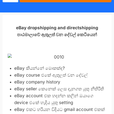
eBay dropshipping and directshipping
පාඨමාලාවේ ඇතුලත් වන දේවල් කෙටියෙන්
eBay කියන්නේ මොකක්ද?
eBay course එකේ ඇතුලත් වන දේවල්
eBay company history
eBay seller කෙනෙක් ලෙස දැනගත යුතු නීතිරීති
eBay account එක හදන්න කලින් ඔයාගෙ
device එකේ හැදිය යුතු setting
eBay එකට හරියන විදියට gmail account එකක්