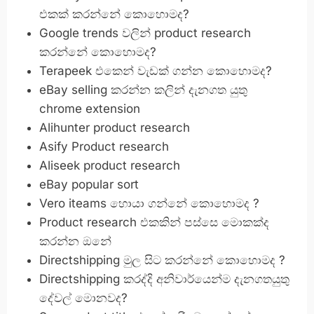
එකක් කරන්නේ කොහොමද?
Google trends වලින් product research
කරන්නේ කොහොමද?
Terapeek එකෙන් වැඩක් ගන්න කොහොමද?
eBay selling කරන්න කලින් දැනගත යුතු
chrome extension
Alihunter product research
Asify Product research
Aliseek product research
eBay popular sort
Vero iteams හොයා ගන්නේ කොහොමද ?
Product research එකකින් පස්සෙ මොකක්ද
කරන්න ඔනේ
Directshipping මුල සිට කරන්නේ කොහොමද ?
Directshipping කරද්දි අනිවාර්යෙන්ම දැනගතයුතු
දේවල් මොනවද?