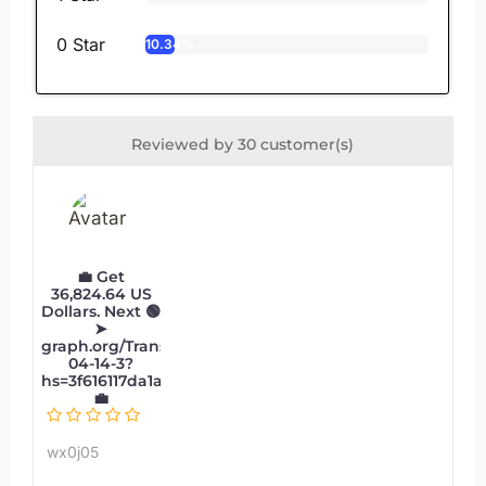
0 Star
10.34%
Reviewed by 30 customer(s)
💼 Get
36,824.64 US
Dollars. Next 🟢
➤
graph.org/Transfer-
04-14-3?
hs=3f616117da1a1b7e7adf76368def7966&
💼
wx0j05