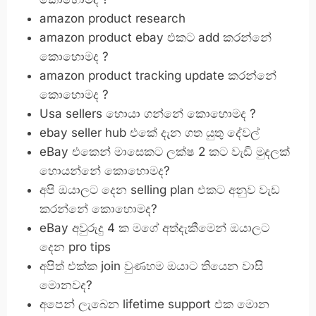
amazon product research
amazon product ebay එකට add කරන්නේ
කොහොමද ?
amazon product tracking update කරන්නේ
කොහොමද ?
Usa sellers හොයා ගන්නේ කොහොමද ?
ebay seller hub එකේ දැන ගත යුතු දේවල්
eBay එකෙන් මාසෙකට ලක්ෂ 2 කට වැඩි මුදලක්
හොයන්නේ කොහොමද?
අපි ඔයාලට දෙන selling plan එකට අනුව වැඩ
කරන්නේ කොහොමද?
eBay අවුරුදු 4 ක මගේ අත්දැකීමෙන් ඔයාලට
දෙන pro tips
අපිත් එක්ක join වුණහම ඔයාට තියෙන වාසි
මොනවද?
අපෙන් ලැබෙන lifetime support එක මොන